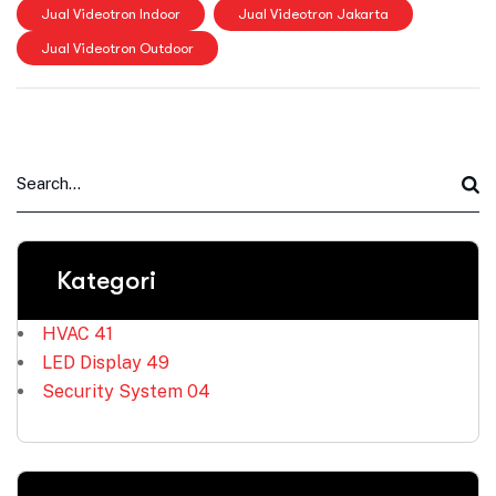
Jual Videotron Indoor
Jual Videotron Jakarta
Jual Videotron Outdoor
Kategori
HVAC
41
LED Display
49
Security System
04