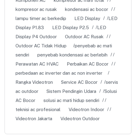
Komponen AC
kompresor ac mati total
kompresor ac rusak
kondensasi ac bocor
lampu timer ac berkedip
LED Display
LED
Display P1.83
LED Display P2.5
LED
Display P4 Outdoor
Outdoor AC Rusak
Outdoor AC Tidak Hidup
penyebab ac mati
sendiri
penyebab kondensasi ac berlebih
Perawatan AC HVAC
Perbaikan AC Bocor
perbedaan ac inverter dan ac non inverter
Rangka Videotron
Service AC Bocor
servis
ac outdoor
Sistem Pendingin Udara
Solusi
AC Bocor
solusi ac mati hidup sendiri
teknisi ac profesional
Videotron Indoor
Videotron Jakarta
Videotron Outdoor