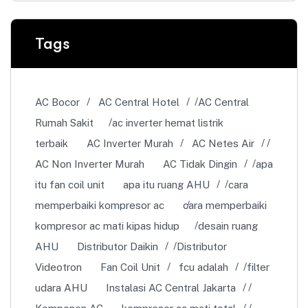
Tags
AC Bocor
AC Central Hotel
AC Central
Rumah Sakit
ac inverter hemat listrik
terbaik
AC Inverter Murah
AC Netes Air
AC Non Inverter Murah
AC Tidak Dingin
apa
itu fan coil unit
apa itu ruang AHU
cara
memperbaiki kompresor ac
cara memperbaiki
kompresor ac mati kipas hidup
desain ruang
AHU
Distributor Daikin
Distributor
Videotron
Fan Coil Unit
fcu adalah
filter
udara AHU
Instalasi AC Central Jakarta