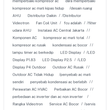
memperbaiki kompresor ac
cara memperbaiki
kompresor ac mati kipas hidup
desain ruang
AHU
Distributor Daikin
Distributor
Videotron
Fan Coil Unit
fcu adalah
filter
udara AHU
Instalasi AC Central Jakarta
Komponen AC
kompresor ac mati total
kompresor ac rusak
kondensasi ac bocor
lampu timer ac berkedip
LED Display
LED
Display P1.83
LED Display P2.5
LED
Display P4 Outdoor
Outdoor AC Rusak
Outdoor AC Tidak Hidup
penyebab ac mati
sendiri
penyebab kondensasi ac berlebih
Perawatan AC HVAC
Perbaikan AC Bocor
perbedaan ac inverter dan ac non inverter
Rangka Videotron
Service AC Bocor
servis