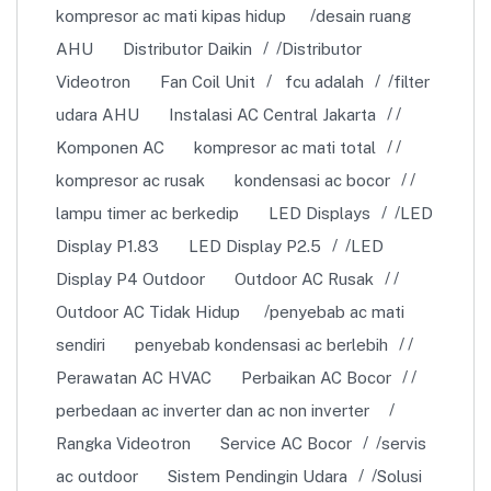
kompresor ac mati kipas hidup
desain ruang
AHU
Distributor Daikin
Distributor
Videotron
Fan Coil Unit
fcu adalah
filter
udara AHU
Instalasi AC Central Jakarta
Komponen AC
kompresor ac mati total
kompresor ac rusak
kondensasi ac bocor
lampu timer ac berkedip
LED Displays
LED
Display P1.83
LED Display P2.5
LED
Display P4 Outdoor
Outdoor AC Rusak
Outdoor AC Tidak Hidup
penyebab ac mati
sendiri
penyebab kondensasi ac berlebih
Perawatan AC HVAC
Perbaikan AC Bocor
perbedaan ac inverter dan ac non inverter
Rangka Videotron
Service AC Bocor
servis
ac outdoor
Sistem Pendingin Udara
Solusi