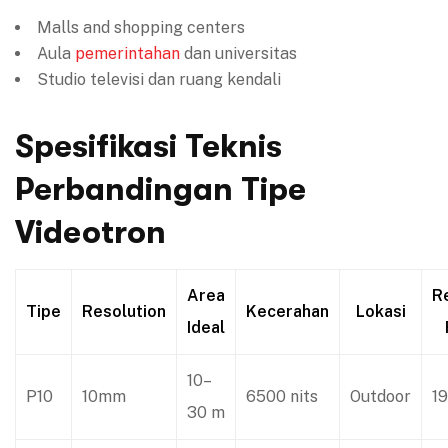
Malls and shopping centers
Aula
pemerintahan
dan universitas
Studio televisi dan ruang kendali
Spesifikasi Teknis
Perbandingan Tipe
Videotron
Area
R
Tipe
Resolution
Kecerahan
Lokasi
Ideal
10–
P10
10mm
6500 nits
Outdoor
1
30 m