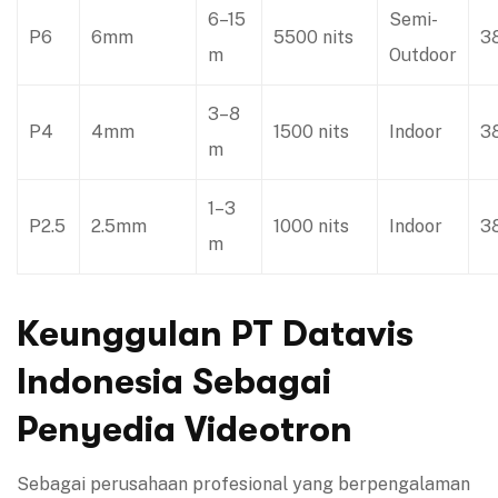
6–15
Semi-
P6
6mm
5500 nits
3
m
Outdoor
3–8
P4
4mm
1500 nits
Indoor
3
m
1–3
P2.5
2.5mm
1000 nits
Indoor
3
m
Keunggulan PT Datavis
Indonesia Sebagai
Penyedia Videotron
Sebagai perusahaan profesional yang berpengalaman