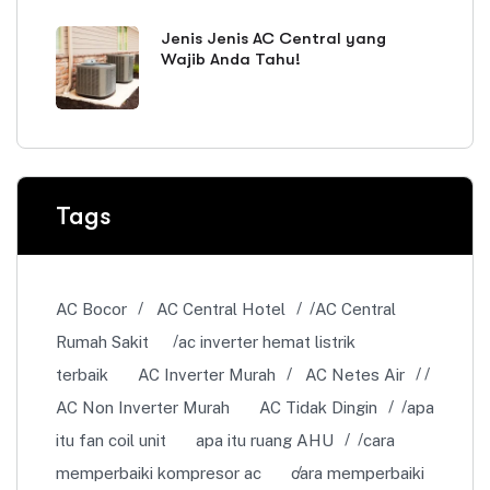
Jenis Jenis AC Central yang
Wajib Anda Tahu!
Tags
AC Bocor
AC Central Hotel
AC Central
Rumah Sakit
ac inverter hemat listrik
terbaik
AC Inverter Murah
AC Netes Air
AC Non Inverter Murah
AC Tidak Dingin
apa
itu fan coil unit
apa itu ruang AHU
cara
memperbaiki kompresor ac
cara memperbaiki