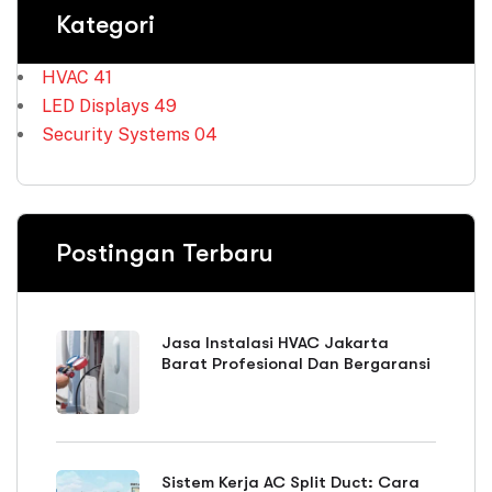
Kategori
HVAC
41
LED Displays
49
Security Systems
04
Postingan Terbaru
Jasa Instalasi HVAC Jakarta
Barat Profesional Dan Bergaransi
Sistem Kerja AC Split Duct: Cara