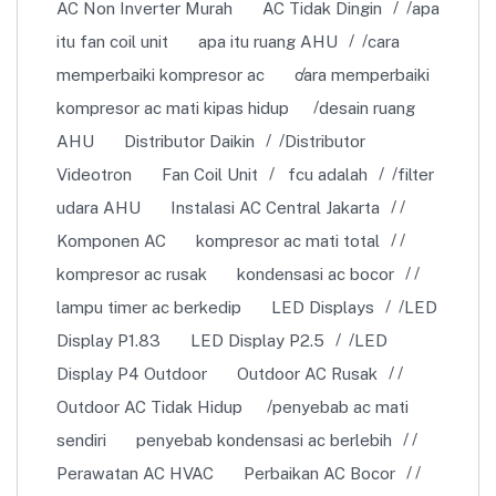
AC Non Inverter Murah
AC Tidak Dingin
apa
itu fan coil unit
apa itu ruang AHU
cara
memperbaiki kompresor ac
cara memperbaiki
kompresor ac mati kipas hidup
desain ruang
AHU
Distributor Daikin
Distributor
Videotron
Fan Coil Unit
fcu adalah
filter
udara AHU
Instalasi AC Central Jakarta
Komponen AC
kompresor ac mati total
kompresor ac rusak
kondensasi ac bocor
lampu timer ac berkedip
LED Displays
LED
Display P1.83
LED Display P2.5
LED
Display P4 Outdoor
Outdoor AC Rusak
Outdoor AC Tidak Hidup
penyebab ac mati
sendiri
penyebab kondensasi ac berlebih
Perawatan AC HVAC
Perbaikan AC Bocor