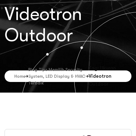
Videotron
Outdoor
Tag: Ukuran
Blog Tips Memilih Security
Videotron
Home
System, LED Display & HVAC
Terbaik
Outdoor