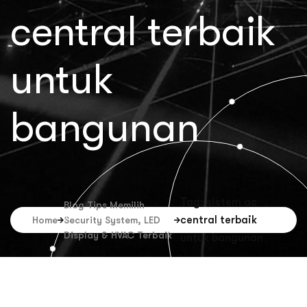
central terbaik
untuk
bangunan
Tag: sistem ac
Blog Tips Memilih
central terbaik
Home
Security System, LED
Display & HVAC Terbaik
untuk bangunan