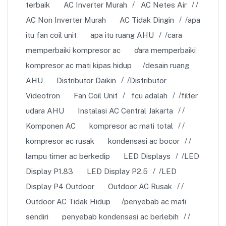
terbaik
AC Inverter Murah
AC Netes Air
AC Non Inverter Murah
AC Tidak Dingin
apa
itu fan coil unit
apa itu ruang AHU
cara
memperbaiki kompresor ac
cara memperbaiki
kompresor ac mati kipas hidup
desain ruang
AHU
Distributor Daikin
Distributor
Videotron
Fan Coil Unit
fcu adalah
filter
udara AHU
Instalasi AC Central Jakarta
Komponen AC
kompresor ac mati total
kompresor ac rusak
kondensasi ac bocor
lampu timer ac berkedip
LED Displays
LED
Display P1.83
LED Display P2.5
LED
Display P4 Outdoor
Outdoor AC Rusak
Outdoor AC Tidak Hidup
penyebab ac mati
sendiri
penyebab kondensasi ac berlebih