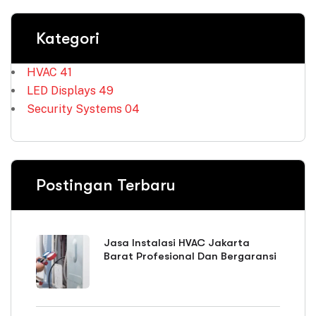
Kategori
HVAC
41
LED Displays
49
Security Systems
04
Postingan Terbaru
Jasa Instalasi HVAC Jakarta
Barat Profesional Dan Bergaransi