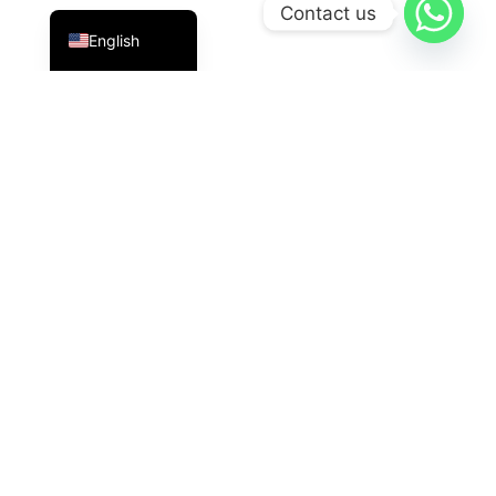
Indonesian
Contact us
English
PT Datavis Indonesia
is a leading technology solutions
provider in the field of
Security Systems
,
LED