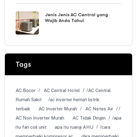
Jenis Jenis AC Central yang
Wajib Anda Tahu!
Tags
AC Bocor
AC Central Hotel
AC Central
Rumah Sakit
ac inverter hemat listrik
terbaik
AC Inverter Murah
AC Netes Air
AC Non Inverter Murah
AC Tidak Dingin
apa
itu fan coil unit
apa itu ruang AHU
cara
memperbaiki kompresor ac
cara memperbaiki