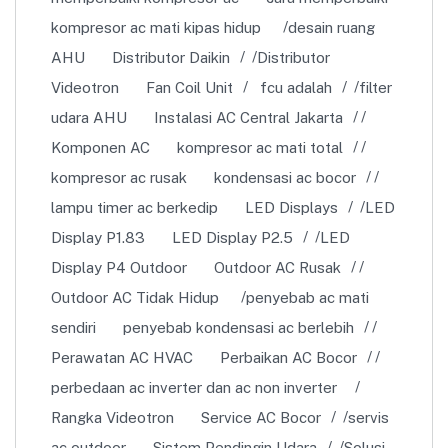
kompresor ac mati kipas hidup
desain ruang
AHU
Distributor Daikin
Distributor
Videotron
Fan Coil Unit
fcu adalah
filter
udara AHU
Instalasi AC Central Jakarta
Komponen AC
kompresor ac mati total
kompresor ac rusak
kondensasi ac bocor
lampu timer ac berkedip
LED Displays
LED
Display P1.83
LED Display P2.5
LED
Display P4 Outdoor
Outdoor AC Rusak
Outdoor AC Tidak Hidup
penyebab ac mati
sendiri
penyebab kondensasi ac berlebih
Perawatan AC HVAC
Perbaikan AC Bocor
perbedaan ac inverter dan ac non inverter
Rangka Videotron
Service AC Bocor
servis
ac outdoor
Sistem Pendingin Udara
Solusi