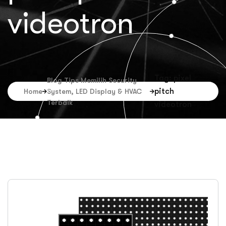
videotron
Tag: pixel
Blog Tips Memilih Security
pitch
Home
System, LED Display & HVAC
Terbaik
videotron