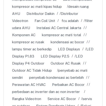
kompresor ac mati kipas hidup
desain ruang
AHU
Distributor Daikin
Distributor
Videotron
Fan Coil Unit
fcu adalah
filter
udara AHU
Instalasi AC Central Jakarta
Komponen AC
kompresor ac mati total
kompresor ac rusak
kondensasi ac bocor
lampu timer ac berkedip
LED Displays
LED
Display P1.83
LED Display P2.5
LED
Display P4 Outdoor
Outdoor AC Rusak
Outdoor AC Tidak Hidup
penyebab ac mati
sendiri
penyebab kondensasi ac berlebih
Perawatan AC HVAC
Perbaikan AC Bocor
perbedaan ac inverter dan ac non inverter
Rangka Videotron
Service AC Bocor
servis
ac outdoor
Sistem Pendingin Udara
Solusi