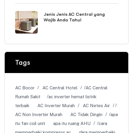
Jenis Jenis AC Central yang
Wajib Anda Tahu!
Tags
AC Bocor
AC Central Hotel
AC Central
Rumah Sakit
ac inverter hemat listrik
terbaik
AC Inverter Murah
AC Netes Air
AC Non Inverter Murah
AC Tidak Dingin
apa
itu fan coil unit
apa itu ruang AHU
cara
memperbaiki kompresor ac
cara memperbaiki