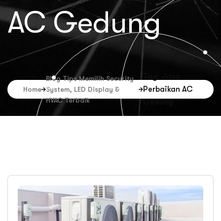
AC Gedung
Tag: Jasa
Blog Tips Memilih Security
Perbaikan AC
Home
System, LED Display &
HVAC Terbaik
Gedung