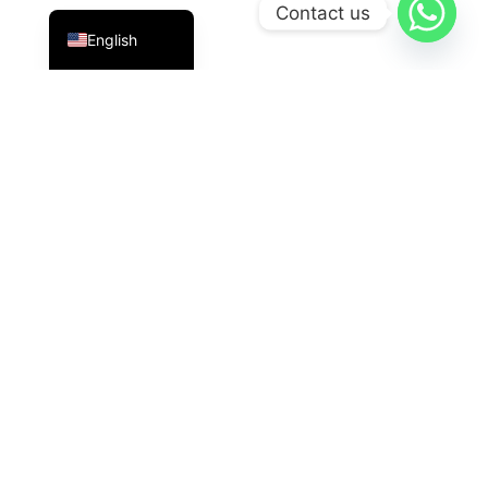
Indonesian
Contact us
English
PT Datavis Indonesia
is a leading technology solutions
provider in the field of
Security Systems
,
LED