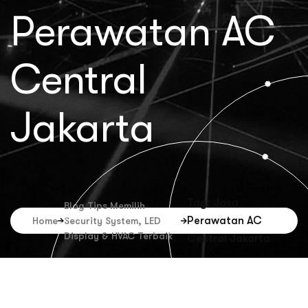
Perawatan AC
Central
Jakarta
Tag: Jasa
Blog Tips Memilih
Perawatan AC
Home
Security System, LED
Display & HVAC Terbaik
Central Jakarta