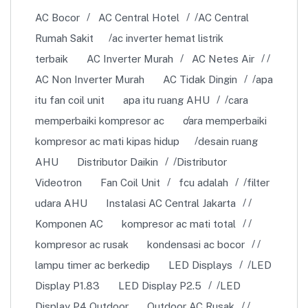
AC Bocor
AC Central Hotel
AC Central
Rumah Sakit
ac inverter hemat listrik
terbaik
AC Inverter Murah
AC Netes Air
AC Non Inverter Murah
AC Tidak Dingin
apa
itu fan coil unit
apa itu ruang AHU
cara
memperbaiki kompresor ac
cara memperbaiki
kompresor ac mati kipas hidup
desain ruang
AHU
Distributor Daikin
Distributor
Videotron
Fan Coil Unit
fcu adalah
filter
udara AHU
Instalasi AC Central Jakarta
Komponen AC
kompresor ac mati total
kompresor ac rusak
kondensasi ac bocor
lampu timer ac berkedip
LED Displays
LED
Display P1.83
LED Display P2.5
LED
Display P4 Outdoor
Outdoor AC Rusak