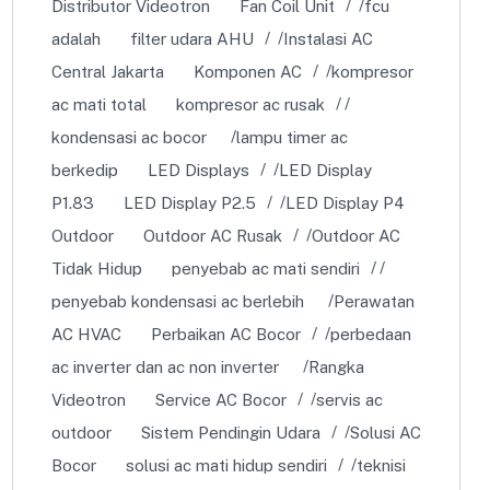
Distributor Videotron
Fan Coil Unit
fcu
adalah
filter udara AHU
Instalasi AC
Central Jakarta
Komponen AC
kompresor
ac mati total
kompresor ac rusak
kondensasi ac bocor
lampu timer ac
berkedip
LED Displays
LED Display
P1.83
LED Display P2.5
LED Display P4
Outdoor
Outdoor AC Rusak
Outdoor AC
Tidak Hidup
penyebab ac mati sendiri
penyebab kondensasi ac berlebih
Perawatan
AC HVAC
Perbaikan AC Bocor
perbedaan
ac inverter dan ac non inverter
Rangka
Videotron
Service AC Bocor
servis ac
outdoor
Sistem Pendingin Udara
Solusi AC
Bocor
solusi ac mati hidup sendiri
teknisi