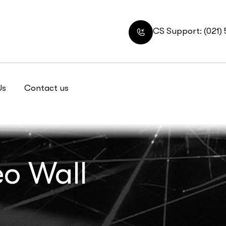
CS Support: (021)
Us
Contact us
eo Wall