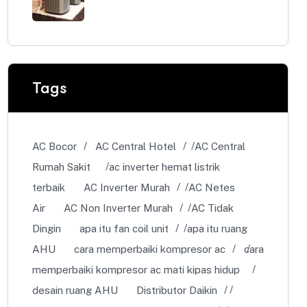
Tags
AC Bocor
AC Central Hotel
AC Central
Rumah Sakit
ac inverter hemat listrik
terbaik
AC Inverter Murah
AC Netes
Air
AC Non Inverter Murah
AC Tidak
Dingin
apa itu fan coil unit
apa itu ruang
AHU
cara memperbaiki kompresor ac
cara
memperbaiki kompresor ac mati kipas hidup
desain ruang AHU
Distributor Daikin