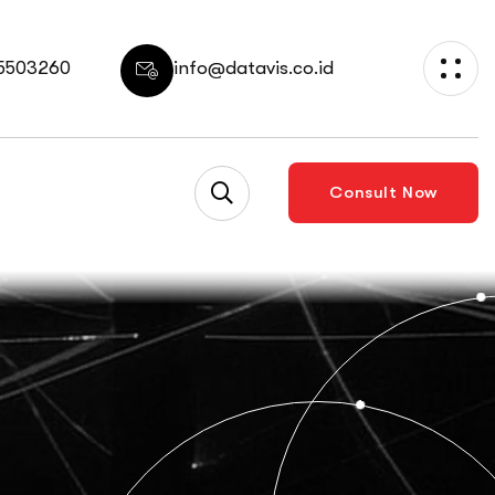
 5503260
info@datavis.co.id
Consult Now