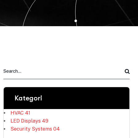
Kategori
HVAC
41
LED Displays
49
Security Systems
04