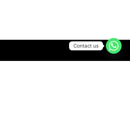
Contact us
Our Solution
HVAC Solutions
Display Solultions
Security System Solutions