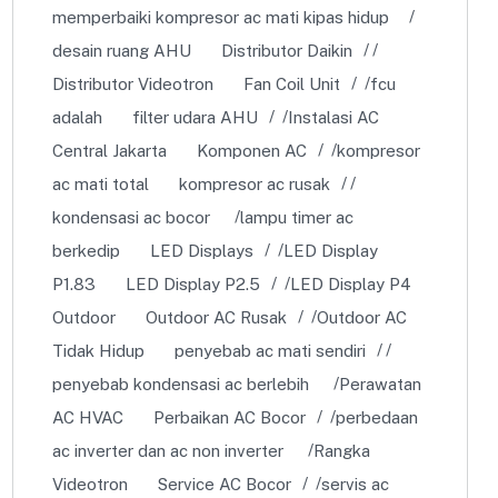
memperbaiki kompresor ac mati kipas hidup
desain ruang AHU
Distributor Daikin
Distributor Videotron
Fan Coil Unit
fcu
adalah
filter udara AHU
Instalasi AC
Central Jakarta
Komponen AC
kompresor
ac mati total
kompresor ac rusak
kondensasi ac bocor
lampu timer ac
berkedip
LED Displays
LED Display
P1.83
LED Display P2.5
LED Display P4
Outdoor
Outdoor AC Rusak
Outdoor AC
Tidak Hidup
penyebab ac mati sendiri
penyebab kondensasi ac berlebih
Perawatan
AC HVAC
Perbaikan AC Bocor
perbedaan
ac inverter dan ac non inverter
Rangka
Videotron
Service AC Bocor
servis ac