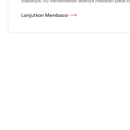
biasanya, itu menandakan adanya masalah pada sis
Lanjutkan Membaca