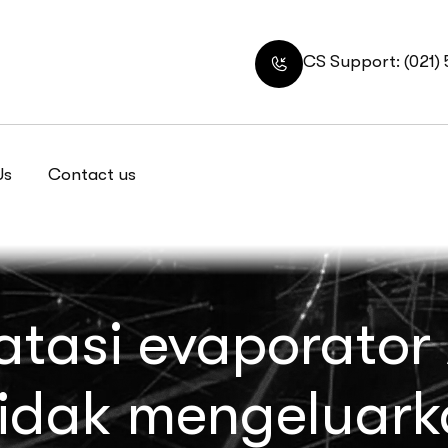
CS Support: (021)
Us
Contact us
tasi evaporator
dak mengeluarka