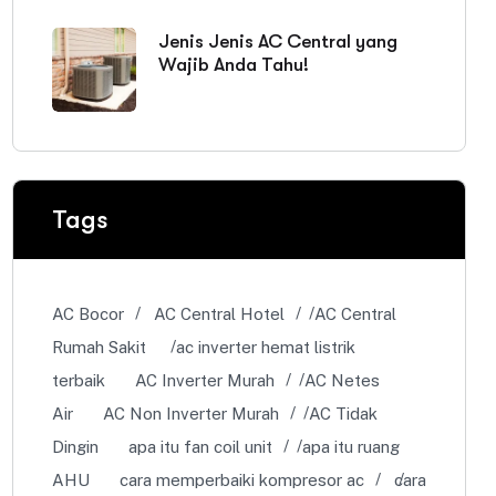
Jenis Jenis AC Central yang
Wajib Anda Tahu!
Tags
AC Bocor
AC Central Hotel
AC Central
Rumah Sakit
ac inverter hemat listrik
terbaik
AC Inverter Murah
AC Netes
Air
AC Non Inverter Murah
AC Tidak
Dingin
apa itu fan coil unit
apa itu ruang
AHU
cara memperbaiki kompresor ac
cara