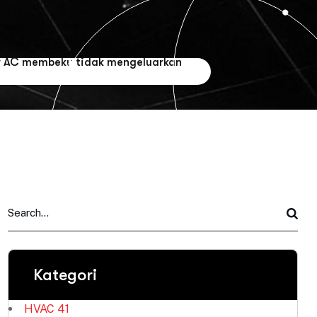
r AC membeku tidak mengeluarkan
Kategori
HVAC
41