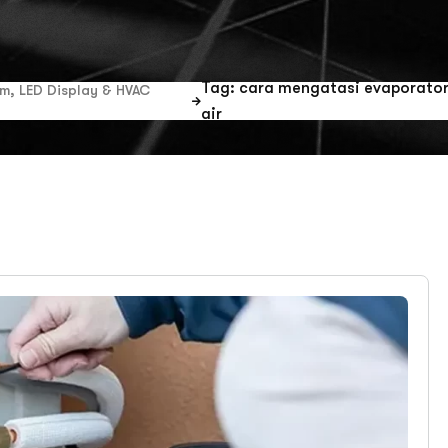
Tag: cara mengatasi evaporato
em, LED Display & HVAC
air