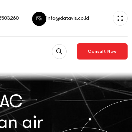
 5503260
info@datavis.co.id
Consult Now
 AC
n air