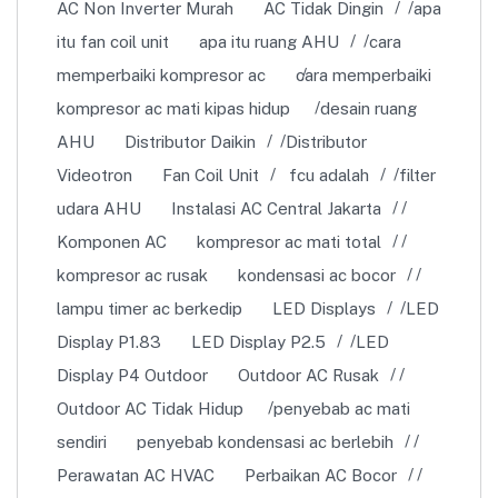
AC Non Inverter Murah
AC Tidak Dingin
apa
itu fan coil unit
apa itu ruang AHU
cara
memperbaiki kompresor ac
cara memperbaiki
kompresor ac mati kipas hidup
desain ruang
AHU
Distributor Daikin
Distributor
Videotron
Fan Coil Unit
fcu adalah
filter
udara AHU
Instalasi AC Central Jakarta
Komponen AC
kompresor ac mati total
kompresor ac rusak
kondensasi ac bocor
lampu timer ac berkedip
LED Displays
LED
Display P1.83
LED Display P2.5
LED
Display P4 Outdoor
Outdoor AC Rusak
Outdoor AC Tidak Hidup
penyebab ac mati
sendiri
penyebab kondensasi ac berlebih
Perawatan AC HVAC
Perbaikan AC Bocor