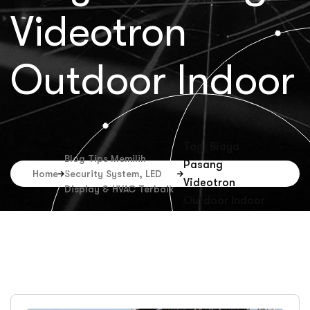
Videotron
Outdoor Indoor
Tag: Biaya
Blog Tips Memilih
Pasang
Home
Security System, LED
Videotron
Display & HVAC Terbaik
Outdoor Indoor