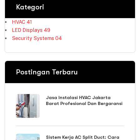
Kategori
HVAC
41
LED Displays
49
Security Systems
04
Postingan Terbaru
Jasa Instalasi HVAC Jakarta
Barat Profesional Dan Bergaransi
Sistem Kerja AC Split Duct: Cara