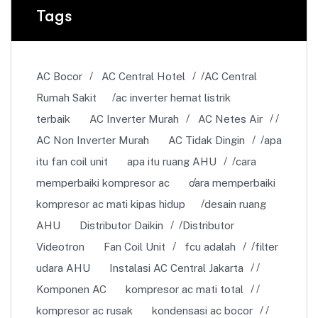
Tags
AC Bocor
AC Central Hotel
AC Central
Rumah Sakit
ac inverter hemat listrik
terbaik
AC Inverter Murah
AC Netes Air
AC Non Inverter Murah
AC Tidak Dingin
apa
itu fan coil unit
apa itu ruang AHU
cara
memperbaiki kompresor ac
cara memperbaiki
kompresor ac mati kipas hidup
desain ruang
AHU
Distributor Daikin
Distributor
Videotron
Fan Coil Unit
fcu adalah
filter
udara AHU
Instalasi AC Central Jakarta
Komponen AC
kompresor ac mati total
kompresor ac rusak
kondensasi ac bocor