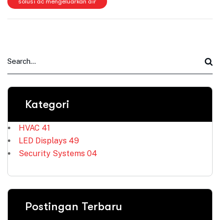
solusi ac mengeluarkan air
Kategori
HVAC
41
LED Displays
49
Security Systems
04
Postingan Terbaru