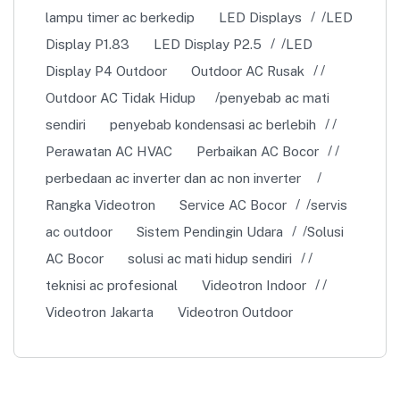
lampu timer ac berkedip
LED Displays
LED
Display P1.83
LED Display P2.5
LED
Display P4 Outdoor
Outdoor AC Rusak
Outdoor AC Tidak Hidup
penyebab ac mati
sendiri
penyebab kondensasi ac berlebih
Perawatan AC HVAC
Perbaikan AC Bocor
perbedaan ac inverter dan ac non inverter
Rangka Videotron
Service AC Bocor
servis
ac outdoor
Sistem Pendingin Udara
Solusi
AC Bocor
solusi ac mati hidup sendiri
teknisi ac profesional
Videotron Indoor
Videotron Jakarta
Videotron Outdoor