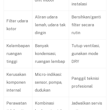
unit indoor
instalasi
Aliran udara
Bersihkan/ganti
Filter udara
lemah, udara tak
filter secara
kotor
dingin
rutin
Kelembapan
Banyak
Tutup ventilasi,
ruangan
kondensasi,
gunakan mode
tinggi
ruangan lembap
DRY
Kerusakan
Micro-indikasi:
Panggil teknisi
komponen
sensor, pompa,
profesional
internal
dudukan
Perawatan
Kombinasi
Jadwalkan servis