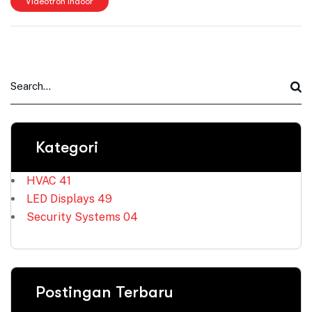
Videotron Indoor
Kategori
HVAC
41
LED Displays
49
Security Systems
04
Postingan Terbaru