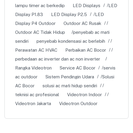
lampu timer ac berkedip
LED Displays
LED
Display P1.83
LED Display P2.5
LED
Display P4 Outdoor
Outdoor AC Rusak
Outdoor AC Tidak Hidup
penyebab ac mati
sendiri
penyebab kondensasi ac berlebih
Perawatan AC HVAC
Perbaikan AC Bocor
perbedaan ac inverter dan ac non inverter
Rangka Videotron
Service AC Bocor
servis
ac outdoor
Sistem Pendingin Udara
Solusi
AC Bocor
solusi ac mati hidup sendiri
teknisi ac profesional
Videotron Indoor
Videotron Jakarta
Videotron Outdoor