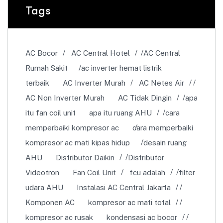
Tags
AC Bocor
AC Central Hotel
AC Central
Rumah Sakit
ac inverter hemat listrik
terbaik
AC Inverter Murah
AC Netes Air
AC Non Inverter Murah
AC Tidak Dingin
apa
itu fan coil unit
apa itu ruang AHU
cara
memperbaiki kompresor ac
cara memperbaiki
kompresor ac mati kipas hidup
desain ruang
AHU
Distributor Daikin
Distributor
Videotron
Fan Coil Unit
fcu adalah
filter
udara AHU
Instalasi AC Central Jakarta
Komponen AC
kompresor ac mati total
kompresor ac rusak
kondensasi ac bocor