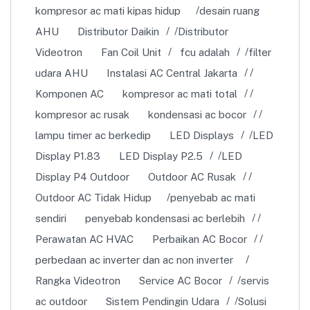
kompresor ac mati kipas hidup
desain ruang
AHU
Distributor Daikin
Distributor
Videotron
Fan Coil Unit
fcu adalah
filter
udara AHU
Instalasi AC Central Jakarta
Komponen AC
kompresor ac mati total
kompresor ac rusak
kondensasi ac bocor
lampu timer ac berkedip
LED Displays
LED
Display P1.83
LED Display P2.5
LED
Display P4 Outdoor
Outdoor AC Rusak
Outdoor AC Tidak Hidup
penyebab ac mati
sendiri
penyebab kondensasi ac berlebih
Perawatan AC HVAC
Perbaikan AC Bocor
perbedaan ac inverter dan ac non inverter
Rangka Videotron
Service AC Bocor
servis
ac outdoor
Sistem Pendingin Udara
Solusi