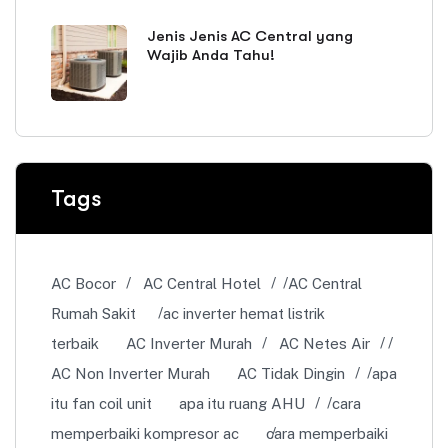
Jenis Jenis AC Central yang
Wajib Anda Tahu!
Tags
AC Bocor
AC Central Hotel
AC Central
Rumah Sakit
ac inverter hemat listrik
terbaik
AC Inverter Murah
AC Netes Air
AC Non Inverter Murah
AC Tidak Dingin
apa
itu fan coil unit
apa itu ruang AHU
cara
memperbaiki kompresor ac
cara memperbaiki