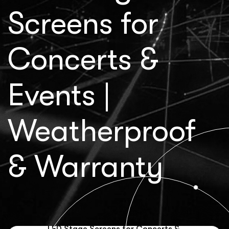
Screens for
Concerts &
Events |
Weatherproof
& Warranty