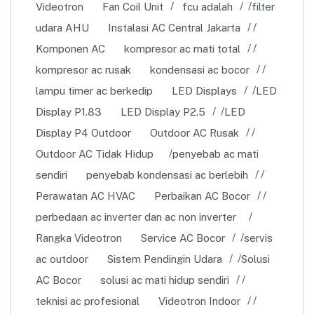
Videotron
Fan Coil Unit
fcu adalah
filter
udara AHU
Instalasi AC Central Jakarta
Komponen AC
kompresor ac mati total
kompresor ac rusak
kondensasi ac bocor
lampu timer ac berkedip
LED Displays
LED
Display P1.83
LED Display P2.5
LED
Display P4 Outdoor
Outdoor AC Rusak
Outdoor AC Tidak Hidup
penyebab ac mati
sendiri
penyebab kondensasi ac berlebih
Perawatan AC HVAC
Perbaikan AC Bocor
perbedaan ac inverter dan ac non inverter
Rangka Videotron
Service AC Bocor
servis
ac outdoor
Sistem Pendingin Udara
Solusi
AC Bocor
solusi ac mati hidup sendiri
teknisi ac profesional
Videotron Indoor