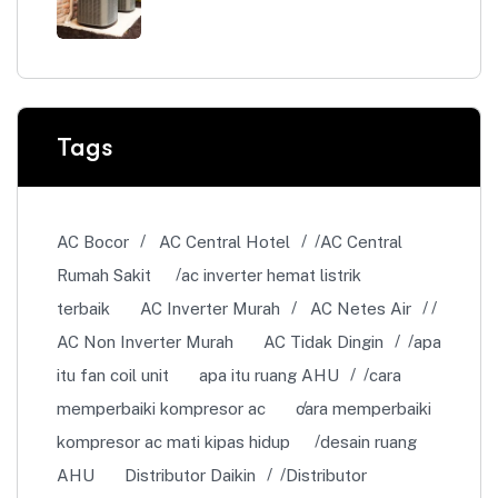
Tags
AC Bocor
AC Central Hotel
AC Central
Rumah Sakit
ac inverter hemat listrik
terbaik
AC Inverter Murah
AC Netes Air
AC Non Inverter Murah
AC Tidak Dingin
apa
itu fan coil unit
apa itu ruang AHU
cara
memperbaiki kompresor ac
cara memperbaiki
kompresor ac mati kipas hidup
desain ruang
AHU
Distributor Daikin
Distributor