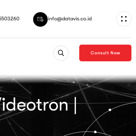
 5503260
info@datavis.co.id
Consult Now
ideotron |