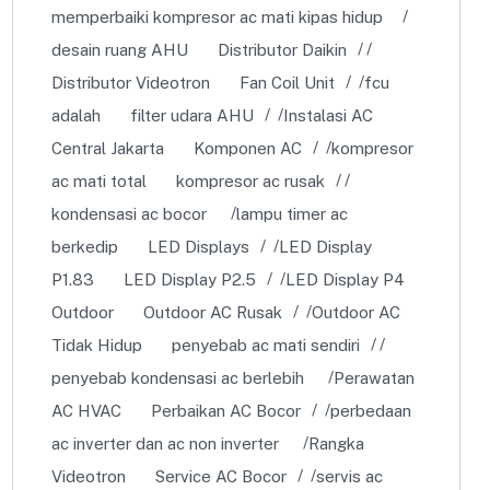
memperbaiki kompresor ac mati kipas hidup
desain ruang AHU
Distributor Daikin
Distributor Videotron
Fan Coil Unit
fcu
adalah
filter udara AHU
Instalasi AC
Central Jakarta
Komponen AC
kompresor
ac mati total
kompresor ac rusak
kondensasi ac bocor
lampu timer ac
berkedip
LED Displays
LED Display
P1.83
LED Display P2.5
LED Display P4
Outdoor
Outdoor AC Rusak
Outdoor AC
Tidak Hidup
penyebab ac mati sendiri
penyebab kondensasi ac berlebih
Perawatan
AC HVAC
Perbaikan AC Bocor
perbedaan
ac inverter dan ac non inverter
Rangka
Videotron
Service AC Bocor
servis ac