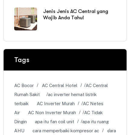
Jenis Jenis AC Central yang
Wajib Anda Tahu!
Tags
AC Bocor
AC Central Hotel
AC Central
Rumah Sakit
ac inverter hemat listrik
terbaik
AC Inverter Murah
AC Netes
Air
AC Non Inverter Murah
AC Tidak
Dingin
apa itu fan coil unit
apa itu ruang
AHU
cara memperbaiki kompresor ac
cara