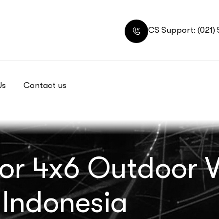
CS Support: (021)
Us
Contact us
for 4x6 Outdoor V
 Indonesia