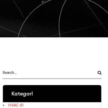
Kategori
HVAC
41