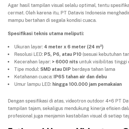
Agar hasil tampilan visual selalu optimal, tentu spesifi
cermat. Oleh karena itu, PT Datavis Indonesia mengha
mampu bertahan di segala kondisi cuaca.
Spesifikasi teknis utama meliputi:
Ukuran layar:
4 meter x 6 meter (24 m²)
Resolusi LED:
P5, P6, atau P10
(sesuai kebutuhan ta
Kecerahan layar:
> 6000 nits
untuk visibilitas tinggi
Tipe modul:
SMD atau DIP
berdaya tahan lama
Ketahanan cuaca:
IP65 tahan air dan debu
Umur lampu LED:
hingga 100.000 jam pemakaian
Dengan spesifikasi di atas, videotron outdoor 4×6 PT D
tampilan tajam, sekaligus mendukung kinerja efisien da
profesional juga menjamin kestabilan visual di setiap t