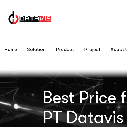
Home
Solution
Product
Project
About 
Best Price 
PT Datavis