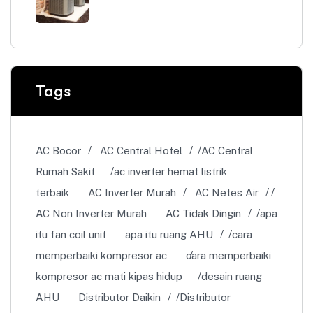
Tags
AC Bocor
AC Central Hotel
AC Central
Rumah Sakit
ac inverter hemat listrik
terbaik
AC Inverter Murah
AC Netes Air
AC Non Inverter Murah
AC Tidak Dingin
apa
itu fan coil unit
apa itu ruang AHU
cara
memperbaiki kompresor ac
cara memperbaiki
kompresor ac mati kipas hidup
desain ruang
AHU
Distributor Daikin
Distributor