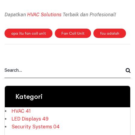
Dapatkan
HVAC Solutions
Terbaik dan Profesional!
apa itu fan coil unit
Fan Coil Unit
fcu adalah
Kategori
HVAC
41
LED Displays
49
Security Systems
04