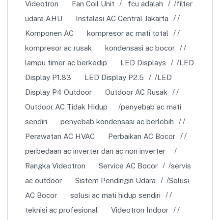
Videotron
Fan Coil Unit
fcu adalah
filter
udara AHU
Instalasi AC Central Jakarta
Komponen AC
kompresor ac mati total
kompresor ac rusak
kondensasi ac bocor
lampu timer ac berkedip
LED Displays
LED
Display P1.83
LED Display P2.5
LED
Display P4 Outdoor
Outdoor AC Rusak
Outdoor AC Tidak Hidup
penyebab ac mati
sendiri
penyebab kondensasi ac berlebih
Perawatan AC HVAC
Perbaikan AC Bocor
perbedaan ac inverter dan ac non inverter
Rangka Videotron
Service AC Bocor
servis
ac outdoor
Sistem Pendingin Udara
Solusi
AC Bocor
solusi ac mati hidup sendiri
teknisi ac profesional
Videotron Indoor