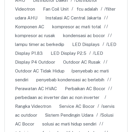
AHU
Distributor Daikin
Distributor
Videotron
Fan Coil Unit
fcu adalah
filter
udara AHU
Instalasi AC Central Jakarta
Komponen AC
kompresor ac mati total
kompresor ac rusak
kondensasi ac bocor
lampu timer ac berkedip
LED Displays
LED
Display P1.83
LED Display P2.5
LED
Display P4 Outdoor
Outdoor AC Rusak
Outdoor AC Tidak Hidup
penyebab ac mati
sendiri
penyebab kondensasi ac berlebih
Perawatan AC HVAC
Perbaikan AC Bocor
perbedaan ac inverter dan ac non inverter
Rangka Videotron
Service AC Bocor
servis
ac outdoor
Sistem Pendingin Udara
Solusi
AC Bocor
solusi ac mati hidup sendiri