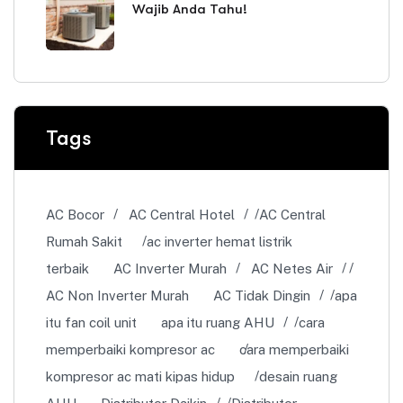
Wajib Anda Tahu!
Tags
AC Bocor
AC Central Hotel
AC Central
Rumah Sakit
ac inverter hemat listrik
terbaik
AC Inverter Murah
AC Netes Air
AC Non Inverter Murah
AC Tidak Dingin
apa
itu fan coil unit
apa itu ruang AHU
cara
memperbaiki kompresor ac
cara memperbaiki
kompresor ac mati kipas hidup
desain ruang