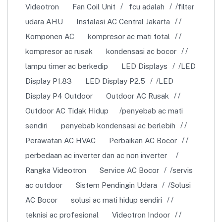
Videotron
Fan Coil Unit
fcu adalah
filter
udara AHU
Instalasi AC Central Jakarta
Komponen AC
kompresor ac mati total
kompresor ac rusak
kondensasi ac bocor
lampu timer ac berkedip
LED Displays
LED
Display P1.83
LED Display P2.5
LED
Display P4 Outdoor
Outdoor AC Rusak
Outdoor AC Tidak Hidup
penyebab ac mati
sendiri
penyebab kondensasi ac berlebih
Perawatan AC HVAC
Perbaikan AC Bocor
perbedaan ac inverter dan ac non inverter
Rangka Videotron
Service AC Bocor
servis
ac outdoor
Sistem Pendingin Udara
Solusi
AC Bocor
solusi ac mati hidup sendiri
teknisi ac profesional
Videotron Indoor