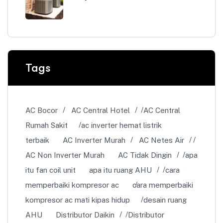
Tags
AC Bocor
AC Central Hotel
AC Central
Rumah Sakit
ac inverter hemat listrik
terbaik
AC Inverter Murah
AC Netes Air
AC Non Inverter Murah
AC Tidak Dingin
apa
itu fan coil unit
apa itu ruang AHU
cara
memperbaiki kompresor ac
cara memperbaiki
kompresor ac mati kipas hidup
desain ruang
AHU
Distributor Daikin
Distributor