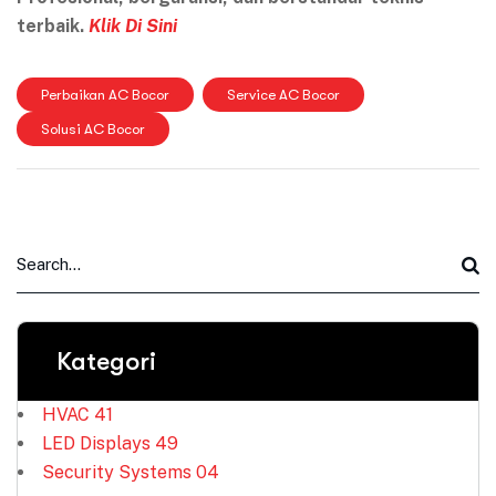
terbaik.
Klik Di Sini
Perbaikan AC Bocor
Service AC Bocor
Solusi AC Bocor
Kategori
HVAC
41
LED Displays
49
Security Systems
04