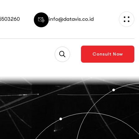
 5503260
info@datavis.co.id
Consult Now