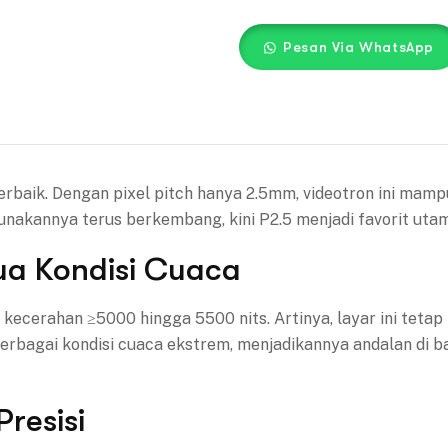
Pesan Via WhatsApp
erbaik. Dengan pixel pitch hanya 2.5mm, videotron ini mam
unakannya terus berkembang, kini P2.5 menjadi favorit uta
ua Kondisi Cuaca
 kecerahan ≥5000 hingga 5500 nits. Artinya, layar ini tetap 
erbagai kondisi cuaca ekstrem, menjadikannya andalan di ban
Presisi