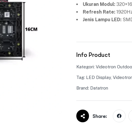
Ukuran Modul:
320×1
Refresh Rate:
1920Hz
Jenis Lampu LED:
SMD
Info Product
Kategori:
Videotron Outdoo
Tag:
LED Display
,
Videotro
Brand:
Datatron
Share: