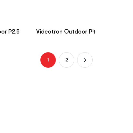
or P2.5
Videotron Outdoor P4
1
2