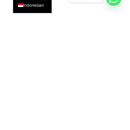
Indonesian
PT Datavis Indonesia
adalah penyedia solusi teknologi
terdepan di bidang
Security System
,
LED Display
, dan