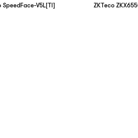
 SpeedFace-V5L[TI]
ZKTeco ZKX655