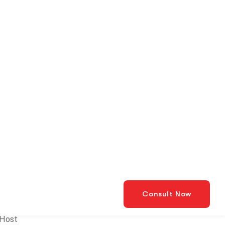
idik jari & password
 Display
 Host