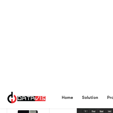
ZKTeco K20
Home