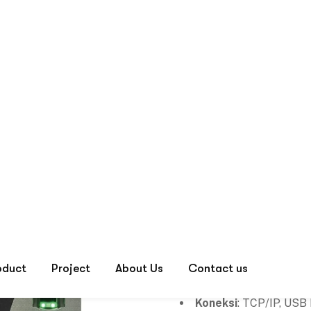
ZKTeco K20
Spesifikasi:
Metode Verifikasi
: S
Layar
: 3.5″ TFT Color
Koneksi
: TCP/IP, USB