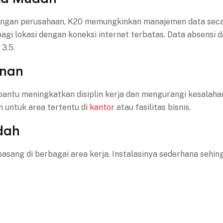
ringan perusahaan, K20 memungkinkan manajemen data secara
gi lokasi dengan koneksi internet terbatas. Data absensi d
3.5.
anan
tu meningkatkan disiplin kerja dan mengurangi kesalahan 
 untuk area tertentu di
kantor
atau fasilitas bisnis.
dah
i pasang di berbagai area kerja. Instalasinya sederhana se