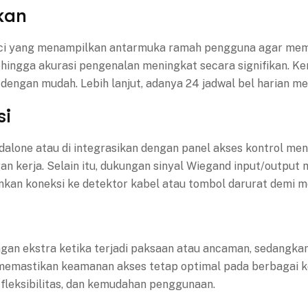
kan
inci yang menampilkan antarmuka ramah pengguna agar memu
ngga akurasi pengenalan meningkat secara signifikan. Kem
dengan mudah. Lebih lanjut, adanya 24 jadwal bel harian m
si
dalone atau di integrasikan dengan panel akses kontrol m
gan kerja. Selain itu, dukungan sinyal Wiegand input/outpu
kinkan koneksi ke detektor kabel atau tombol darurat demi
dungan ekstra ketika terjadi paksaan atau ancaman, sedang
mastikan keamanan akses tetap optimal pada berbagai kond
fleksibilitas, dan kemudahan penggunaan.