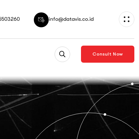
 5503260
info@datavis.co.id
Consult Now