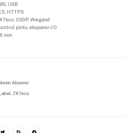
485, USB
AES, HTTPS
ZKTeco, OSDP, Wiegand
kontrol pintu, ekspansi I/O
 36 mm
Mesin Absensi
Label
,
ZKTeco