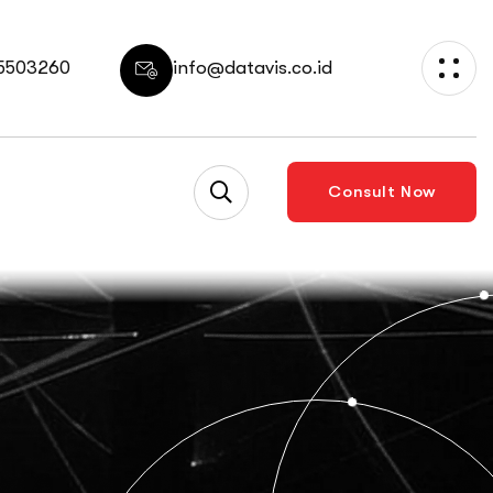
 5503260
info@datavis.co.id
Consult Now