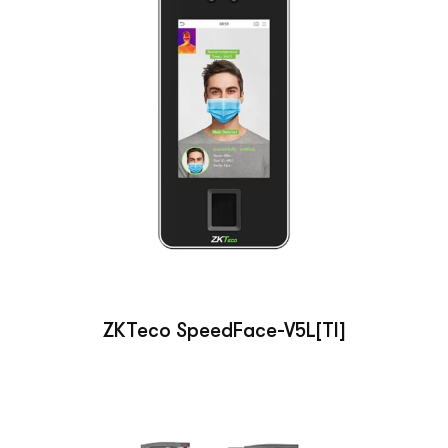
ZKTeco SpeedFace-V5L[TI]