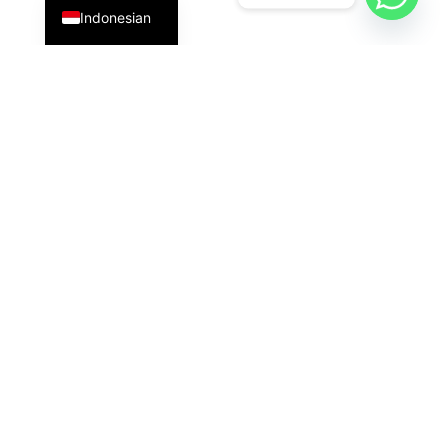
Indonesian
PT Datavis Indonesia
adalah penyedia solusi teknologi
terdepan di bidang
Security System
,
LED Display
, dan
HVAC
generasi terbaru. Kami hadir dengan inovasi
andal untuk kebutuhan industri, komersial, dan
pemerintahan.