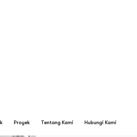
Hikvision 
Info Product
Kategori:
Alarm