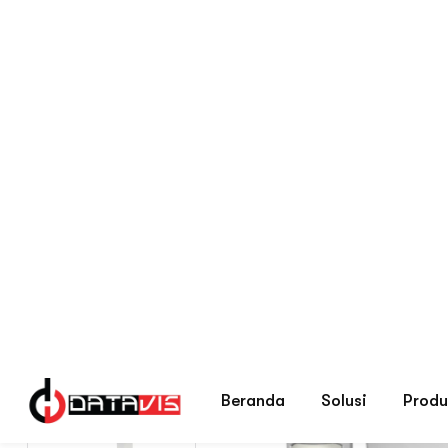
Hikvision DS‑PWA32‑KS
Beranda