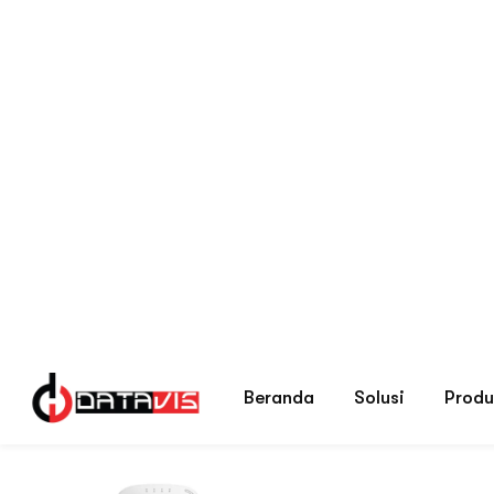
Kategori produk
Alarm
Beranda
Alarm Sistem original dengan garansi resmi, solusi kea
Menampilkan hasil tunggal