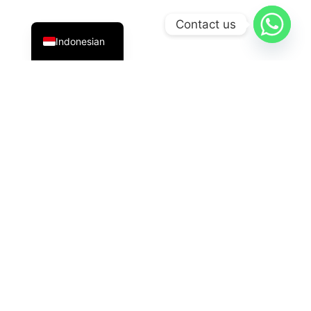
English
Contact us
Indonesian
PT Datavis Indonesia
adalah penyedia solusi teknologi
terdepan di bidang
Security System
,
LED Display
, dan
HVAC
generasi terbaru. Kami hadir dengan inovasi