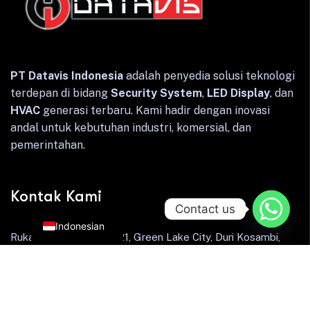
PT Datavis Indonesia
adalah penyedia solusi teknologi
terdepan di bidang
Security System
,
LED Display
, dan
HVAC
generasi terbaru. Kami hadir dengan inovasi
andal untuk kebutuhan industri, komersial, dan
pemerintahan.
Kontak Kami
English
Contact us
Indonesian
Rukan Sentra Niaga O-21, Green Lake City, Duri Kosambi,
Cengkareng, Jakarta Barat 11750.
Email: info@datavis.co.id
Telp: (021) 5503260