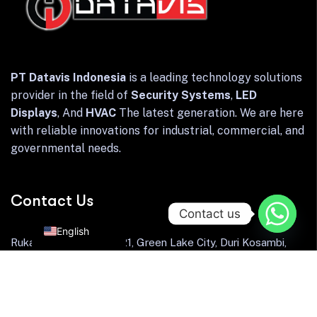
PT Datavis Indonesia
is a leading technology solutions
provider in the field of
Security Systems
,
LED
Displays
, And
HVAC
The latest generation. We are here
with reliable innovations for industrial, commercial, and
governmental needs.
Contact Us
Indonesian
Contact us
English
Rukan Sentra Niaga O-21, Green Lake City, Duri Kosambi,
Cengkareng, Jakarta Barat 11750.
Email: info@datavis.co.id
Telp: (021) 5503260