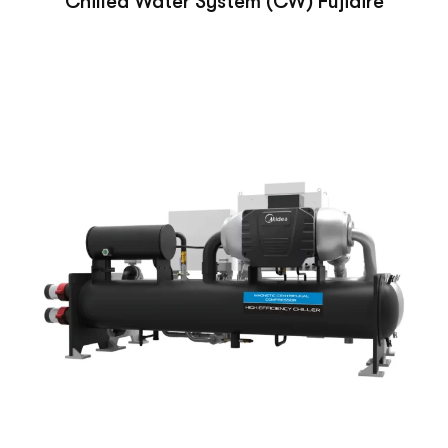
Chilled Water System (CW) Fujiaire