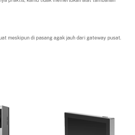
inya praktis, kamu tidak memerlukan alat tambahan
kuat meskipun di pasang agak jauh dari gateway pusat.