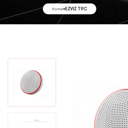
EZVIZ T9C
Home