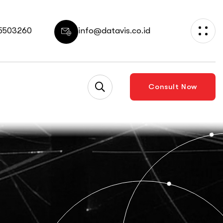
 5503260
info@datavis.co.id
Consult Now