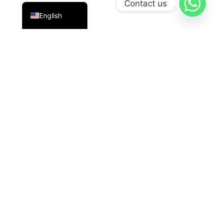
Contact us
English
PT Datavis Indonesia
is a leading technology solutions
provider in the field of
Security Systems
,
LED
Displays
, And
HVAC
The latest generation. We are here
with reliable innovations for industrial, commercial, and
governmental needs.