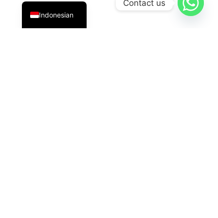
Contact us
Indonesian
PT Datavis Indonesia
adalah penyedia solusi teknologi
terdepan di bidang
Security System
,
LED Display
, dan
HVAC
generasi terbaru. Kami hadir dengan inovasi
andal untuk kebutuhan industri, komersial, dan
pemerintahan.