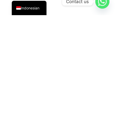
Contact us
Indonesian
PT Datavis Indonesia
adalah penyedia solusi teknologi
terdepan di bidang
Security System
,
LED Display
, dan
HVAC
generasi terbaru. Kami hadir dengan inovasi
andal untuk kebutuhan industri, komersial, dan
pemerintahan.