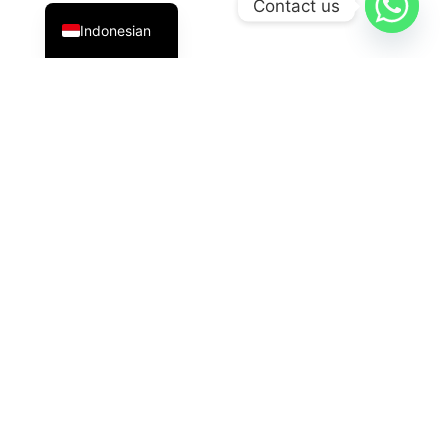
Contact us
Indonesian
PT Datavis Indonesia
adalah penyedia solusi teknologi
terdepan di bidang
Security System
,
LED Display
, dan
HVAC
generasi terbaru. Kami hadir dengan inovasi
andal untuk kebutuhan industri, komersial, dan
pemerintahan.