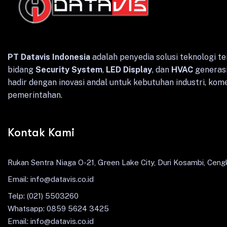
PT Datavis Indonesia
adalah penyedia solusi teknologi te
bidang
Security System
,
LED Display
, dan
HVAC
generasi
hadir dengan inovasi andal untuk kebutuhan industri, kome
pemerintahan.
Kontak Kami
Rukan Sentra Niaga O-21, Green Lake City, Duri Kosambi, Cengk
Email: info@datavis.co.id
Telp: (021) 5503260
Whatsapp: 0859 5624 3425
Email: info@datavis.co.id