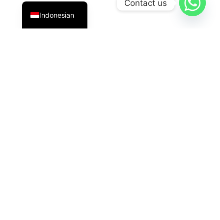
Contact us
Indonesian
PT Datavis Indonesia
adalah penyedia solusi teknologi
terdepan di bidang
Security System
,
LED Display
, dan
HVAC
generasi terbaru. Kami hadir dengan inovasi
andal untuk kebutuhan industri, komersial, dan
pemerintahan.