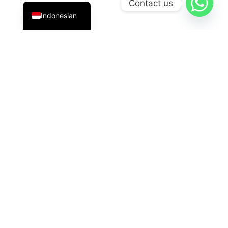
Contact us
Indonesian
PT Datavis Indonesia
adalah penyedia solusi teknologi
terdepan di bidang
Security System
,
LED Display
, dan
HVAC
generasi terbaru. Kami hadir dengan inovasi
andal untuk kebutuhan industri, komersial, dan
pemerintahan.