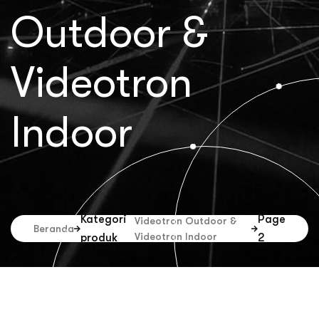
Outdoor &
Videotron
Indoor
Kategori
Page
Videotron Outdoor &
Beranda
Videotron Indoor
produk
2