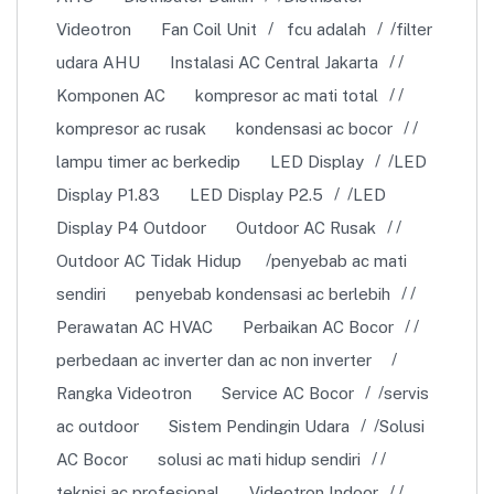
Videotron
Fan Coil Unit
fcu adalah
filter
udara AHU
Instalasi AC Central Jakarta
Komponen AC
kompresor ac mati total
kompresor ac rusak
kondensasi ac bocor
lampu timer ac berkedip
LED Display
LED
Display P1.83
LED Display P2.5
LED
Display P4 Outdoor
Outdoor AC Rusak
Outdoor AC Tidak Hidup
penyebab ac mati
sendiri
penyebab kondensasi ac berlebih
Perawatan AC HVAC
Perbaikan AC Bocor
perbedaan ac inverter dan ac non inverter
Rangka Videotron
Service AC Bocor
servis
ac outdoor
Sistem Pendingin Udara
Solusi
AC Bocor
solusi ac mati hidup sendiri
teknisi ac profesional
Videotron Indoor