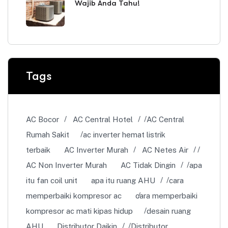
Wajib Anda Tahu!
Tags
AC Bocor
AC Central Hotel
AC Central
Rumah Sakit
ac inverter hemat listrik
terbaik
AC Inverter Murah
AC Netes Air
AC Non Inverter Murah
AC Tidak Dingin
apa
itu fan coil unit
apa itu ruang AHU
cara
memperbaiki kompresor ac
cara memperbaiki
kompresor ac mati kipas hidup
desain ruang
AHU
Distributor Daikin
Distributor